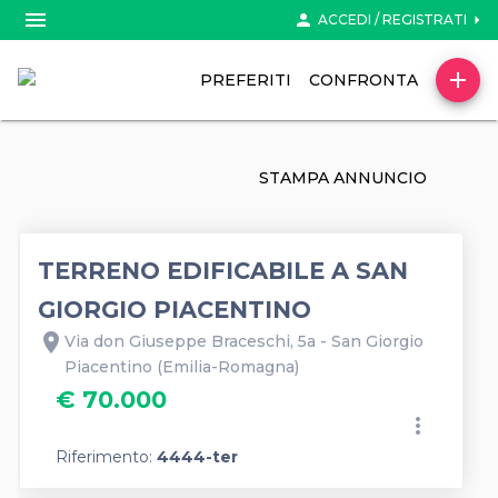
menu
person
arrow_right
ACCEDI / REGISTRATI
add
PREFERITI
CONFRONTA
STAMPA ANNUNCIO
TERRENO EDIFICABILE A SAN
GIORGIO PIACENTINO
location_on
Via don Giuseppe Braceschi, 5a - San Giorgio
Piacentino (Emilia-Romagna)
€ 70.000
more_vert
Riferimento:
4444-ter