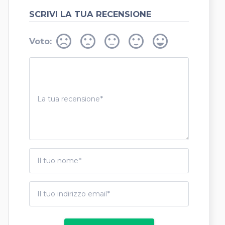
SCRIVI LA TUA RECENSIONE
sentiment_very_dissatisfied
sentiment_dissatisfied
sentiment_neutral
sentiment_satisfied
sentiment_very_satisfied
Voto:
La tua recensione
Il tuo nome
Il tuo indirizzo email