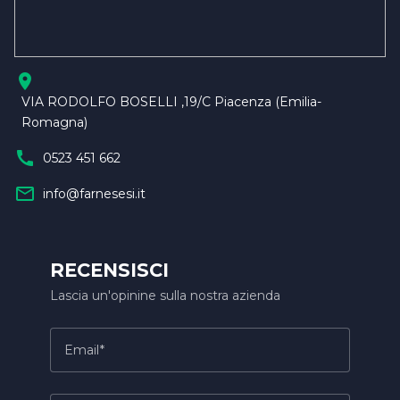
location_on
VIA RODOLFO BOSELLI ,19/C Piacenza (Emilia-
Romagna)
call
0523 451 662
mail_outline
info@farnesesi.it
RECENSISCI
Lascia un'opinine sulla nostra azienda
Email