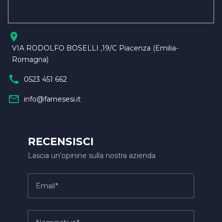
location_on
VIA RODOLFO BOSELLI ,19/C Piacenza (Emilia-
Romagna)
call
0523 451 662
mail_outline
info@farnesesi.it
RECENSISCI
Lascia un'opinine sulla nostra azienda
Email